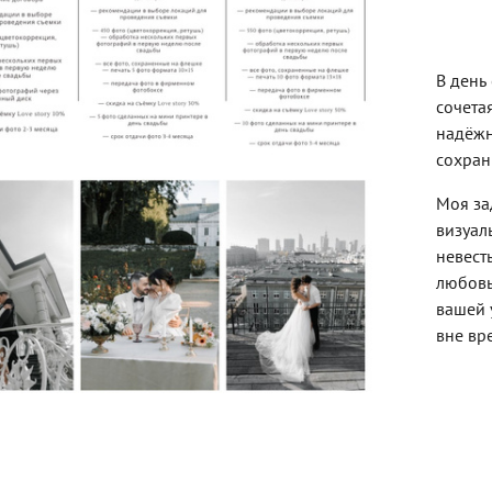
В день
сочета
надёжн
сохран
Моя за
визуал
невест
любовь
вашей 
вне вр