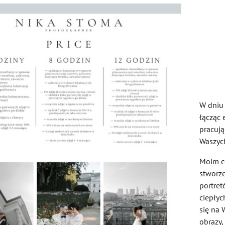
W dniu
łącząc 
pracuj
Waszyc
Moim c
stworze
portret
ciepłyc
się na
obrazy,