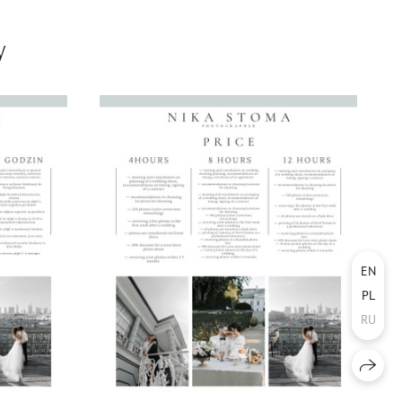
y
EN
PL
RU