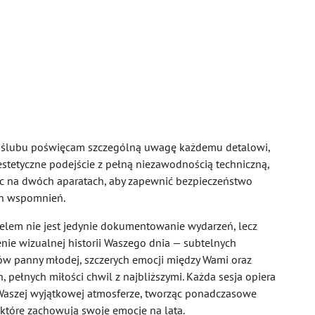
 ślubu poświęcam szczególną uwagę każdemu detalowi,
estetyczne podejście z pełną niezawodnością techniczną,
ąc na dwóch aparatach, aby zapewnić bezpieczeństwo
h wspomnień.
elem nie jest jedynie dokumentowanie wydarzeń, lecz
nie wizualnej historii Waszego dnia — subtelnych
ów panny młodej, szczerych emocji między Wami oraz
h, pełnych miłości chwil z najbliższymi. Każda sesja opiera
 Waszej wyjątkowej atmosferze, tworząc ponadczasowe
 które zachowują swoje emocje na lata.