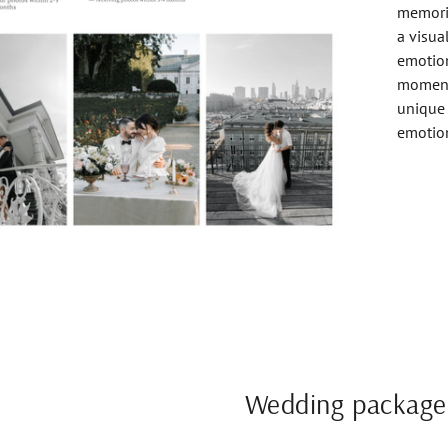
memorie
a visua
emotion
moments
unique 
emotion
Wedding package