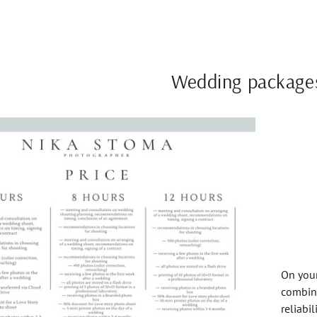
Wedding package
On your
combini
reliabi