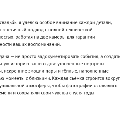
 свадьбы я уделяю особое внимание каждой детали,
я эстетичный подход с полной технической
остью, работая на две камеры для гарантии
ности ваших воспоминаний.
дача — не просто задокументировать события, а создать
ьную историю вашего дня: утончённые портреты
ы, искренние эмоции пары и тёплые, наполненные
ю моменты с близкими. Каждая съёмка строится вокруг
уникальной атмосферы, чтобы фотографии оставались
емени и сохраняли свои чувства спустя годы.